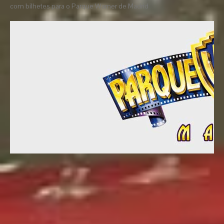
com bilhetes para o Parque Warner de Madrid
http://www.hotelvaldemoro.com - Hotel Valdemoro
Calle
General Martitegui 21,
28342 - Madrid
Tel: +0034 918 54 42
agosto
Hotel Valdemoro