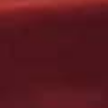
General Martitegui 21,
28342 - Madrid
Tel: +0034 918 08 42
54
Hotel Valdemoro